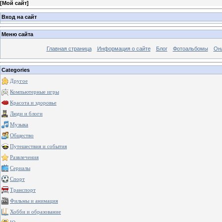
[
Мой сайт
]
Вход на сайт
Меню сайта
Главная страница
Информация о сайте
Блог
Фотоальбомы
Он
Categories
Другое
Компьютерные игры
Красота и здоровье
Люди и блоги
Музыка
Общество
Путешествия и события
Развлечения
Сериалы
Спорт
Транспорт
Фильмы и анимация
Хобби и образование