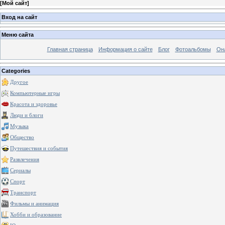
[
Мой сайт
]
Вход на сайт
Меню сайта
Главная страница
Информация о сайте
Блог
Фотоальбомы
Он
Categories
Другое
Компьютерные игры
Красота и здоровье
Люди и блоги
Музыка
Общество
Путешествия и события
Развлечения
Сериалы
Спорт
Транспорт
Фильмы и анимация
Хобби и образование