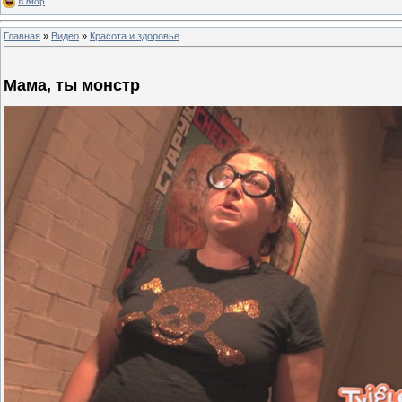
Юмор
Главная
»
Видео
»
Красота и здоровье
Мама, ты монстр