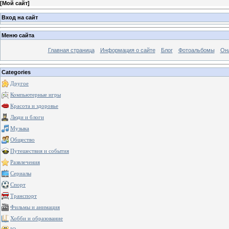
[
Мой сайт
]
Вход на сайт
Меню сайта
Главная страница
Информация о сайте
Блог
Фотоальбомы
Он
Categories
Другое
Компьютерные игры
Красота и здоровье
Люди и блоги
Музыка
Общество
Путешествия и события
Развлечения
Сериалы
Спорт
Транспорт
Фильмы и анимация
Хобби и образование