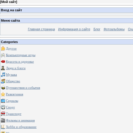
[
Мой сайт
]
Вход на сайт
Меню сайта
Главная страница
Информация о сайте
Блог
Фотоальбомы
Он
Categories
Другое
Компьютерные игры
Красота и здоровье
Люди и блоги
Музыка
Общество
Путешествия и события
Развлечения
Сериалы
Спорт
Транспорт
Фильмы и анимация
Хобби и образование