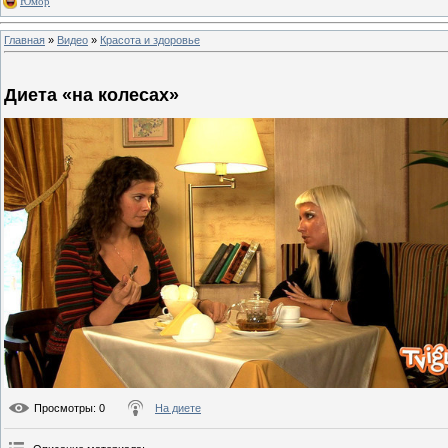
Юмор
Главная
»
Видео
»
Красота и здоровье
Диета «на колесах»
Просмотры
: 0
На диете