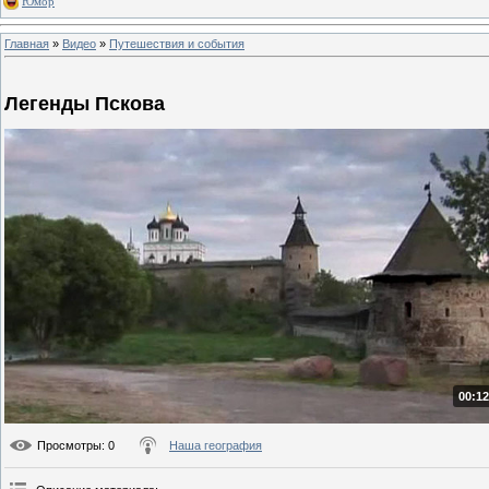
Юмор
Главная
»
Видео
»
Путешествия и события
Легенды Пскова
00:12
Просмотры
: 0
Наша география