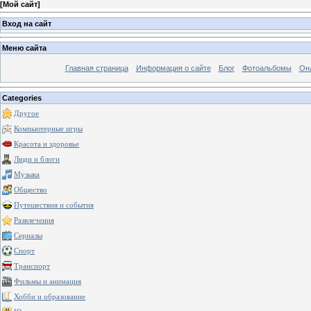
[
Мой сайт
]
Вход на сайт
Меню сайта
Главная страница
Информация о сайте
Блог
Фотоальбомы
Он
Categories
Другое
Компьютерные игры
Красота и здоровье
Люди и блоги
Музыка
Общество
Путешествия и события
Развлечения
Сериалы
Спорт
Транспорт
Фильмы и анимация
Хобби и образование