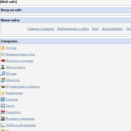
[
Мой сайт
]
Вход на сайт
Меню сайта
Главная страница
Информация о сайте
Блог
Фотоальбомы
Он
Categories
Другое
Компьютерные игры
Красота и здоровье
Люди и блоги
Музыка
Общество
Путешествия и события
Развлечения
Сериалы
Спорт
Транспорт
Фильмы и анимация
Хобби и образование