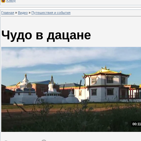
Юмор
Главная
»
Видео
»
Путешествия и события
Чудо в дацане
00:11