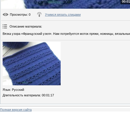
00:01
Просмотры
: 0
Учимся вязать спицами
Описание материала
:
Вязка узора «Французский узел». Нам потребуется моток пряжи, ножницы, вязальны
Язык
: Русский
Длительность материала
: 00:01:17
Полная версия сайта