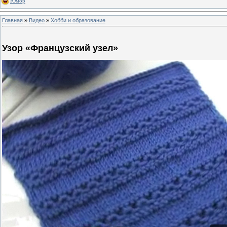
Юмор
Главная
»
Видео
»
Хобби и образование
Узор «Французский узел»