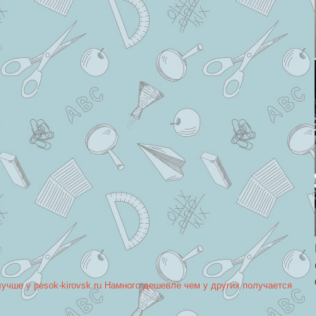
лучше у pesok-kirovsk.ru Намного дешевле чем у других получается