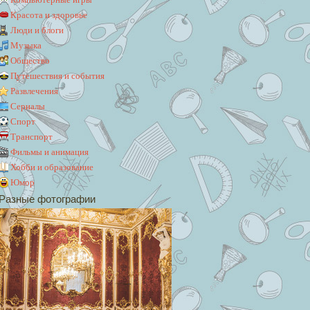
Красота и здоровье
Люди и блоги
Музыка
Общество
Путешествия и события
Развлечения
Сериалы
Спорт
Транспорт
Фильмы и анимация
Хобби и образование
Юмор
Разные фотографии