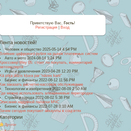
Приветствую Вас
,
Гость
!
Регистрация
|
Вход
Лента новостей!
Человек и общество 2025-05-14 4:54 PM
Влияние цифрового рубля на рынок платежных систем
Авто и мото 2024-08-14 1:24 PM
Кроссовер Wey 05: стоит ли покупать, комментарий
автоэксперта
Игры и развлечения 2023-04-28 12:20 PM
Kā pīķa dūzis kļuva par “nāves karti”
Бизнес и финансы 2022-08-12 11:56 PM
Как заказать расчетно-кассовое обслуживание
Технологии и изобретения 2022-08-09 2:50 AM
Где можно использовать алюминиевые перегородки
Страны и города 2022-08-02 5:38 PM
Описание надувной палатки МЧС
Бизнес и финансы 2022-07-28 0:10 AM
Зачем сегодня покупают аккаунты в соцсетях
Категории
Другое
Компьютерные игры