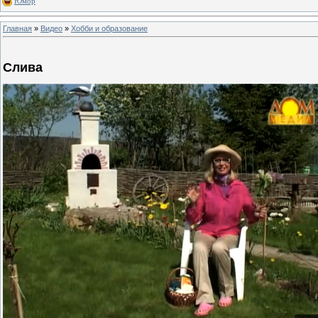
Юмор
Главная
»
Видео
»
Хобби и образование
Слива