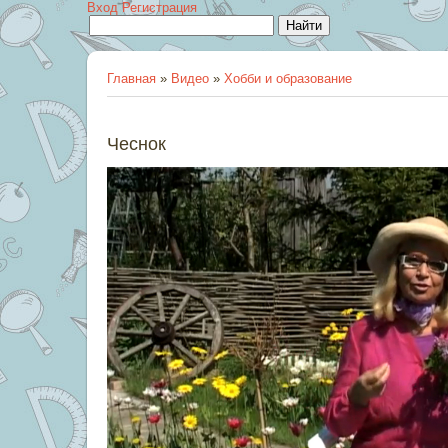
Вход
Регистрация
Главная
»
Видео
»
Хобби и образование
Чеснок