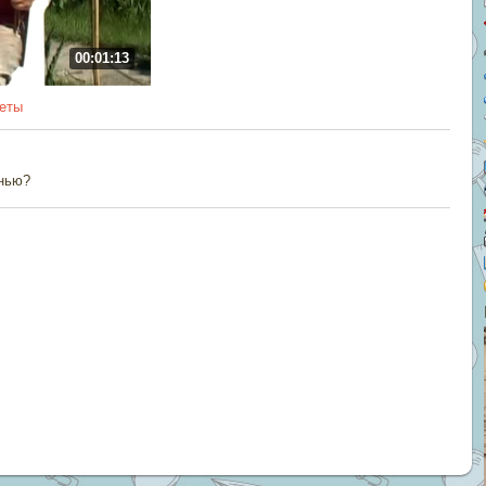
00:01:13
веты
енью?