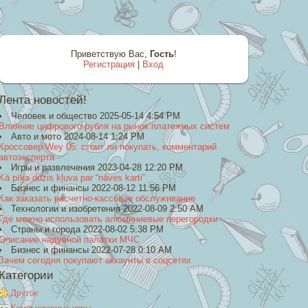
Приветствую Вас
,
Гость
!
Регистрация
|
Вход
Лента новостей!
Человек и общество 2025-05-14 4:54 PM
Влияние цифрового рубля на рынок платежных систем
Авто и мото 2024-08-14 1:24 PM
Кроссовер Wey 05: стоит ли покупать, комментарий
автоэксперта
Игры и развлечения 2023-04-28 12:20 PM
Kā pīķa dūzis kļuva par “nāves karti”
Бизнес и финансы 2022-08-12 11:56 PM
Как заказать расчетно-кассовое обслуживание
Технологии и изобретения 2022-08-09 2:50 AM
Где можно использовать алюминиевые перегородки
Страны и города 2022-08-02 5:38 PM
Описание надувной палатки МЧС
Бизнес и финансы 2022-07-28 0:10 AM
Зачем сегодня покупают аккаунты в соцсетях
Категории
Другое
Компьютерные игры