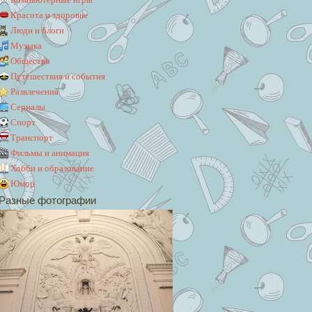
Красота и здоровье
Люди и блоги
Музыка
Общество
Путешествия и события
Развлечения
Сериалы
Спорт
Транспорт
Фильмы и анимация
Хобби и образование
Юмор
Разные фотографии