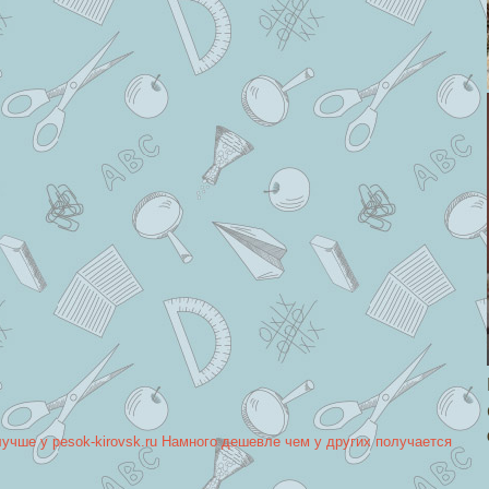
лучше у pesok-kirovsk.ru Намного дешевле чем у других получается