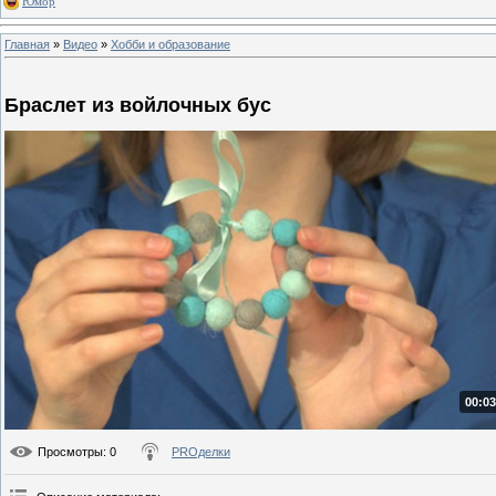
Юмор
Главная
»
Видео
»
Хобби и образование
Браслет из войлочных бус
00:03
Просмотры
: 0
PROделки