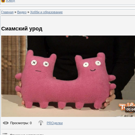
Юмор
Главная
»
Видео
»
Хобби и образование
Сиамский урод
00:04
Просмотры
: 0
PROделки