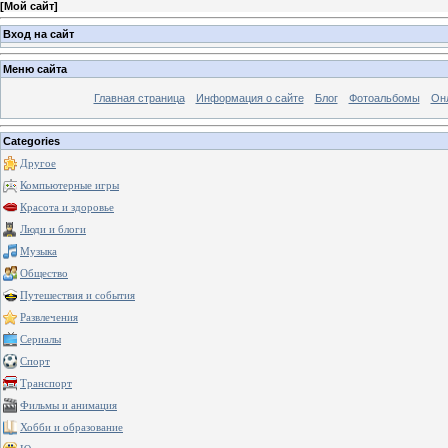
[
Мой сайт
]
Вход на сайт
Меню сайта
Главная страница
Информация о сайте
Блог
Фотоальбомы
Он
Categories
Другое
Компьютерные игры
Красота и здоровье
Люди и блоги
Музыка
Общество
Путешествия и события
Развлечения
Сериалы
Спорт
Транспорт
Фильмы и анимация
Хобби и образование