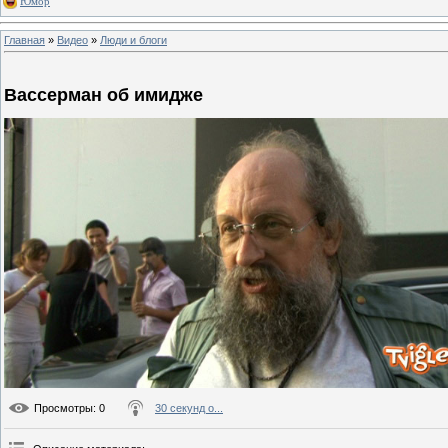
Юмор
Главная
»
Видео
»
Люди и блоги
Вассерман об имидже
Просмотры
: 0
30 секунд о...