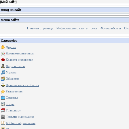
[
Мой сайт
]
Вход на сайт
Меню сайта
Главная страница
Информация о сайте
Блог
Фотоальбомы
Он
Categories
Другое
Компьютерные игры
Красота и здоровье
Люди и блоги
Музыка
Общество
Путешествия и события
Развлечения
Сериалы
Спорт
Транспорт
Фильмы и анимация
Хобби и образование