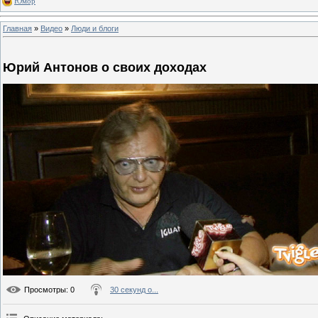
Юмор
Главная
»
Видео
»
Люди и блоги
Юрий Антонов о своих доходах
Просмотры
: 0
30 секунд о...