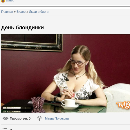
Юмор
Главная
»
Видео
»
Люди и блоги
День блондинки
Просмотры
: 0
Маша Полякова