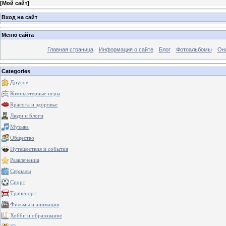
[
Мой сайт
]
Вход на сайт
Меню сайта
Главная страница
Информация о сайте
Блог
Фотоальбомы
Он
Categories
Другое
Компьютерные игры
Красота и здоровье
Люди и блоги
Музыка
Общество
Путешествия и события
Развлечения
Сериалы
Спорт
Транспорт
Фильмы и анимация
Хобби и образование