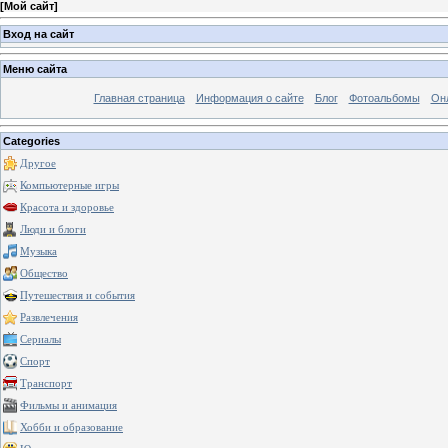
[
Мой сайт
]
Вход на сайт
Меню сайта
Главная страница
Информация о сайте
Блог
Фотоальбомы
Он
Categories
Другое
Компьютерные игры
Красота и здоровье
Люди и блоги
Музыка
Общество
Путешествия и события
Развлечения
Сериалы
Спорт
Транспорт
Фильмы и анимация
Хобби и образование