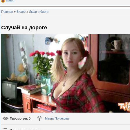
Юмор
Главная
»
Видео
»
Люди и блоги
Случай на дороге
Просмотры
: 0
Маша Полякова