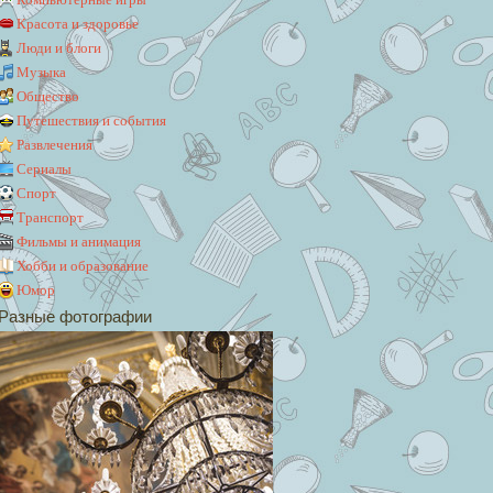
Красота и здоровье
Люди и блоги
Музыка
Общество
Путешествия и события
Развлечения
Сериалы
Спорт
Транспорт
Фильмы и анимация
Хобби и образование
Юмор
Разные фотографии