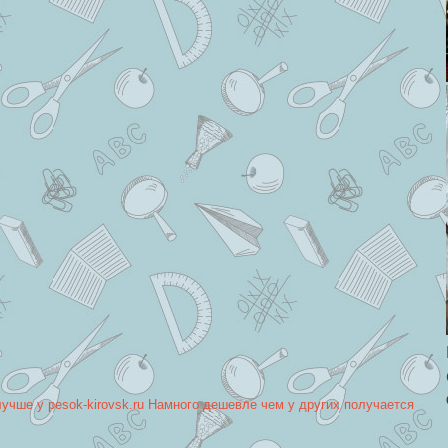
лучше у pesok-kirovsk.ru Намного дешевле чем у других получается