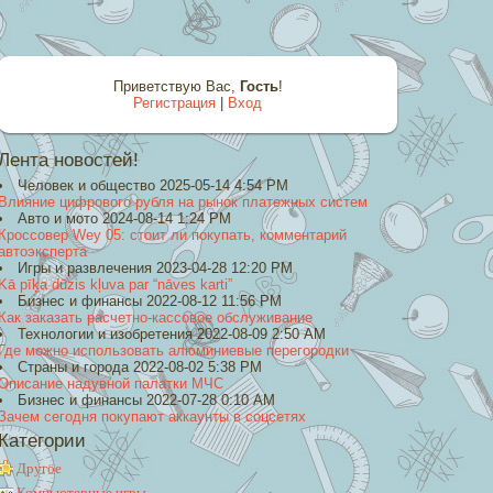
Приветствую Вас
,
Гость
!
Регистрация
|
Вход
Лента новостей!
Человек и общество 2025-05-14 4:54 PM
Влияние цифрового рубля на рынок платежных систем
Авто и мото 2024-08-14 1:24 PM
Кроссовер Wey 05: стоит ли покупать, комментарий
автоэксперта
Игры и развлечения 2023-04-28 12:20 PM
Kā pīķa dūzis kļuva par “nāves karti”
Бизнес и финансы 2022-08-12 11:56 PM
Как заказать расчетно-кассовое обслуживание
Технологии и изобретения 2022-08-09 2:50 AM
Где можно использовать алюминиевые перегородки
Страны и города 2022-08-02 5:38 PM
Описание надувной палатки МЧС
Бизнес и финансы 2022-07-28 0:10 AM
Зачем сегодня покупают аккаунты в соцсетях
Категории
Другое
Компьютерные игры