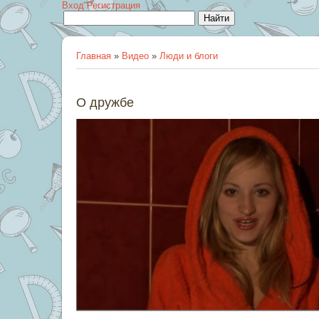
Вход
Регистрация
Главная
»
Видео
»
Люди и блоги
О дружбе