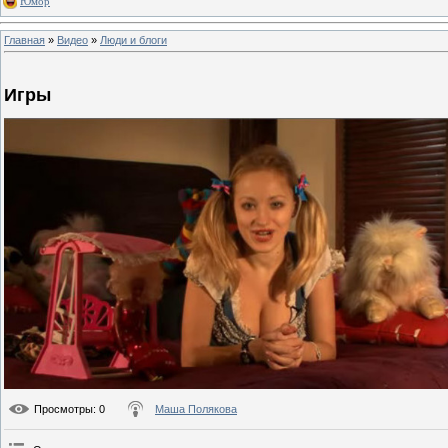
Юмор
Главная
»
Видео
»
Люди и блоги
Игры
Просмотры
: 0
Маша Полякова