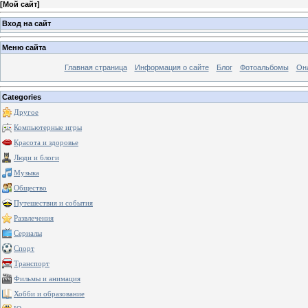
[
Мой сайт
]
Вход на сайт
Меню сайта
Главная страница
Информация о сайте
Блог
Фотоальбомы
Он
Categories
Другое
Компьютерные игры
Красота и здоровье
Люди и блоги
Музыка
Общество
Путешествия и события
Развлечения
Сериалы
Спорт
Транспорт
Фильмы и анимация
Хобби и образование