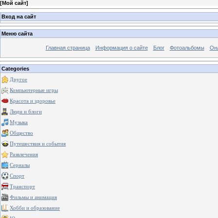
[
Мой сайт
]
Вход на сайт
Меню сайта
Главная страница
Информация о сайте
Блог
Фотоальбомы
Он
Categories
Другое
Компьютерные игры
Красота и здоровье
Люди и блоги
Музыка
Общество
Путешествия и события
Развлечения
Сериалы
Спорт
Транспорт
Фильмы и анимация
Хобби и образование