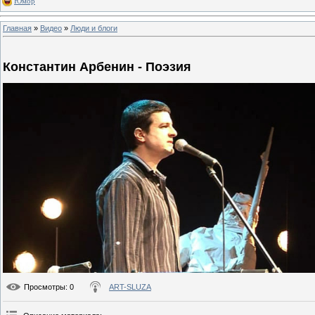
Юмор
Главная
»
Видео
»
Люди и блоги
Константин Арбенин - Поэзия
Просмотры
: 0
ART-SLUZA