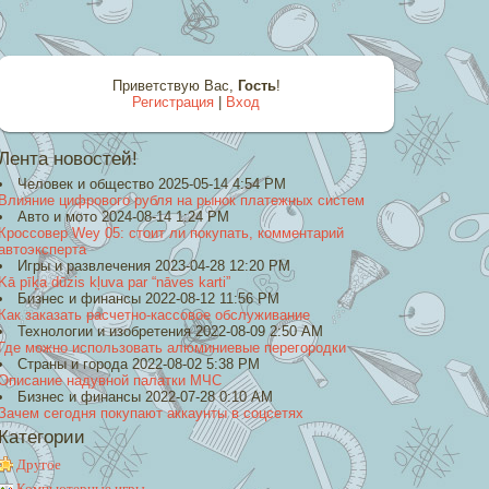
Приветствую Вас
,
Гость
!
Регистрация
|
Вход
Лента новостей!
Человек и общество 2025-05-14 4:54 PM
Влияние цифрового рубля на рынок платежных систем
Авто и мото 2024-08-14 1:24 PM
Кроссовер Wey 05: стоит ли покупать, комментарий
автоэксперта
Игры и развлечения 2023-04-28 12:20 PM
Kā pīķa dūzis kļuva par “nāves karti”
Бизнес и финансы 2022-08-12 11:56 PM
Как заказать расчетно-кассовое обслуживание
Технологии и изобретения 2022-08-09 2:50 AM
Где можно использовать алюминиевые перегородки
Страны и города 2022-08-02 5:38 PM
Описание надувной палатки МЧС
Бизнес и финансы 2022-07-28 0:10 AM
Зачем сегодня покупают аккаунты в соцсетях
Категории
Другое
Компьютерные игры