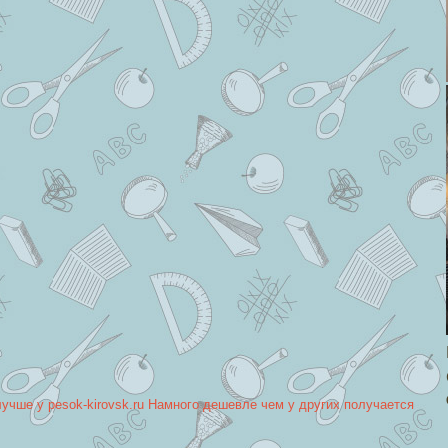
лучше у pesok-kirovsk.ru Намного дешевле чем у других получается