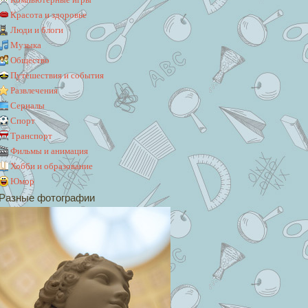
Красота и здоровье
Люди и блоги
Музыка
Общество
Путешествия и события
Развлечения
Сериалы
Спорт
Транспорт
Фильмы и анимация
Хобби и образование
Юмор
Разные фотографии