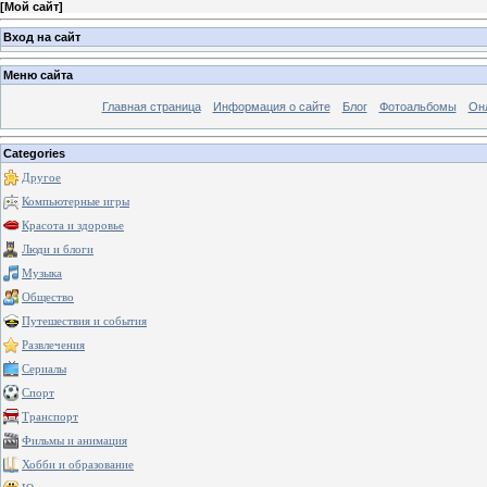
[
Мой сайт
]
Вход на сайт
Меню сайта
Главная страница
Информация о сайте
Блог
Фотоальбомы
Он
Categories
Другое
Компьютерные игры
Красота и здоровье
Люди и блоги
Музыка
Общество
Путешествия и события
Развлечения
Сериалы
Спорт
Транспорт
Фильмы и анимация
Хобби и образование