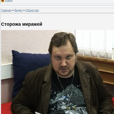
Юмор
Главная
»
Видео
»
Общество
Сторожа миражей