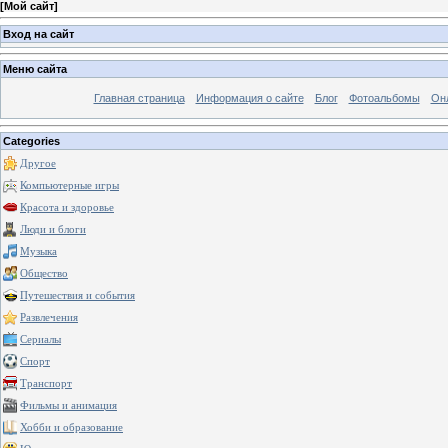
[
Мой сайт
]
Вход на сайт
Меню сайта
Главная страница
Информация о сайте
Блог
Фотоальбомы
Он
Categories
Другое
Компьютерные игры
Красота и здоровье
Люди и блоги
Музыка
Общество
Путешествия и события
Развлечения
Сериалы
Спорт
Транспорт
Фильмы и анимация
Хобби и образование