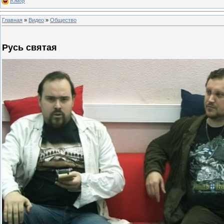
Юмор
Главная
»
Видео
»
Общество
Русь святая