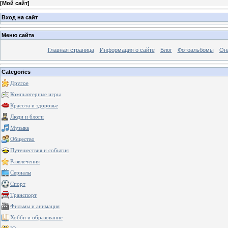
[
Мой сайт
]
Вход на сайт
Меню сайта
Главная страница
Информация о сайте
Блог
Фотоальбомы
Он
Categories
Другое
Компьютерные игры
Красота и здоровье
Люди и блоги
Музыка
Общество
Путешествия и события
Развлечения
Сериалы
Спорт
Транспорт
Фильмы и анимация
Хобби и образование