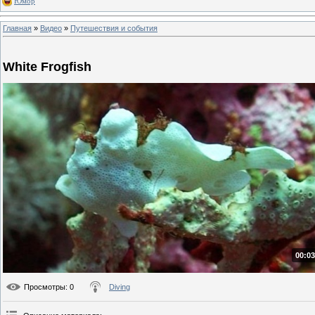
Юмор
Главная
»
Видео
»
Путешествия и события
White Frogfish
00:03
Просмотры
: 0
Diving