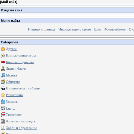
[
Мой сайт
]
Вход на сайт
Меню сайта
Главная страница
Информация о сайте
Блог
Фотоальбомы
Он
Categories
Другое
Компьютерные игры
Красота и здоровье
Люди и блоги
Музыка
Общество
Путешествия и события
Развлечения
Сериалы
Спорт
Транспорт
Фильмы и анимация
Хобби и образование