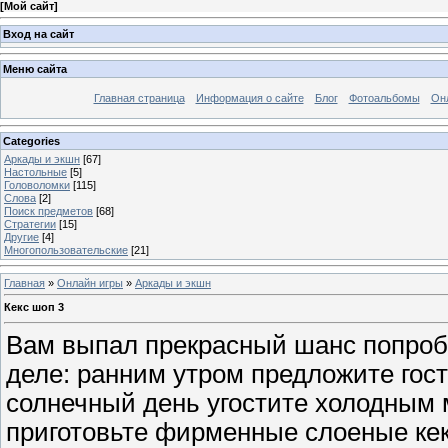
[
Мой сайт
]
Вход на сайт
Меню сайта
Главная страница
Информация о сайте
Блог
Фотоальбомы
Он
Categories
Аркады и экшн
[67]
Настольные
[5]
Головоломки
[115]
Слова
[2]
Поиск предметов
[68]
Стратегии
[15]
Другие
[4]
Многопользовательские
[21]
Главная
»
Онлайн игры
»
Аркады и экшн
Кекс шоп 3
Вам выпал прекрасный шанс попроб
деле: ранним утром предложите гост
солнечный день угостите холодным
приготовьте фирменные слоеные кек