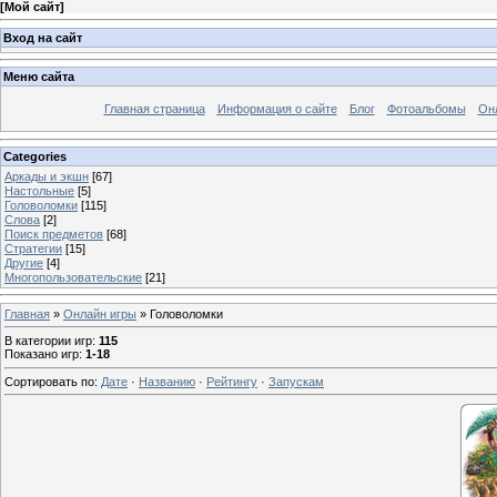
[
Мой сайт
]
Вход на сайт
Меню сайта
Главная страница
Информация о сайте
Блог
Фотоальбомы
Он
Categories
Аркады и экшн
[67]
Настольные
[5]
Головоломки
[115]
Слова
[2]
Поиск предметов
[68]
Стратегии
[15]
Другие
[4]
Многопользовательские
[21]
Главная
»
Онлайн игры
» Головоломки
В категории игр
:
115
Показано игр
:
1-18
Сортировать по
:
Дате
·
Названию
·
Рейтингу
·
Запускам