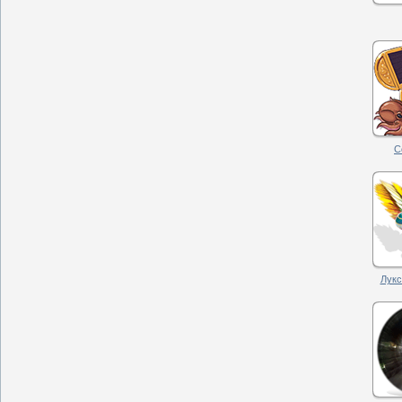
С
Лукс