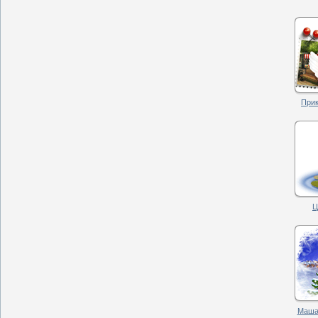
Прик
Ц
Маша.