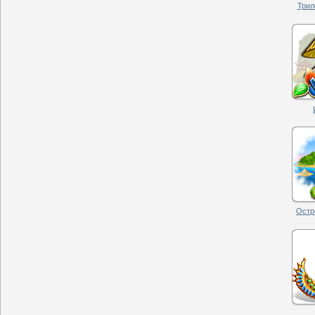
Трил
Остро