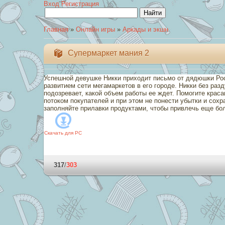
Вход
Регистрация
Главная
»
Онлайн игры
»
Аркады и экшн
Супермаркет мания 2
Успешной девушке Никки приходит письмо от дядюшки Рос
развитием сети мегамаркетов в его городе. Никки без раз
подозревает, какой объем работы ее ждет. Помогите крас
потоком покупателей и при этом не понести убытки и сох
заполняйте прилавки продуктами, чтобы привлечь еще бо
Скачать для
PC
317
/
303