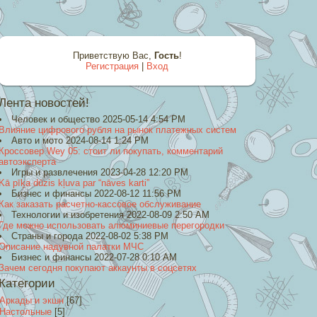
Приветствую Вас
,
Гость
!
Регистрация
|
Вход
Лента новостей!
Человек и общество 2025-05-14 4:54 PM
Влияние цифрового рубля на рынок платежных систем
Авто и мото 2024-08-14 1:24 PM
Кроссовер Wey 05: стоит ли покупать, комментарий
автоэксперта
Игры и развлечения 2023-04-28 12:20 PM
Kā pīķa dūzis kļuva par “nāves karti”
Бизнес и финансы 2022-08-12 11:56 PM
Как заказать расчетно-кассовое обслуживание
Технологии и изобретения 2022-08-09 2:50 AM
Где можно использовать алюминиевые перегородки
Страны и города 2022-08-02 5:38 PM
Описание надувной палатки МЧС
Бизнес и финансы 2022-07-28 0:10 AM
Зачем сегодня покупают аккаунты в соцсетях
Категории
Аркады и экшн
[67]
Настольные
[5]