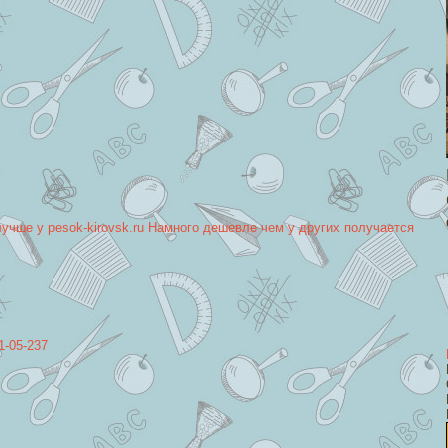
лучше у pesok-kirovsk.ru Намного дешевле чем у других получается
1-05-237