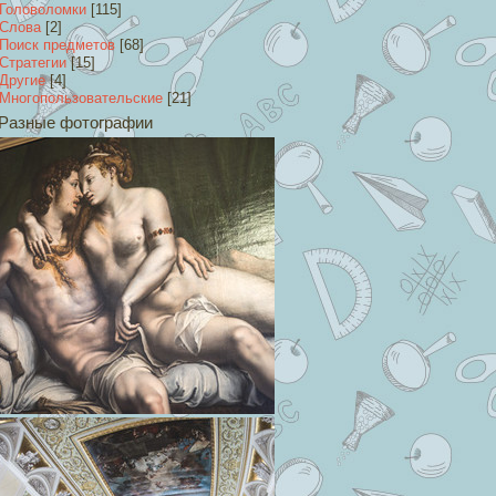
Головоломки
[115]
Слова
[2]
Поиск предметов
[68]
Стратегии
[15]
Другие
[4]
Многопользовательские
[21]
Разные фотографии