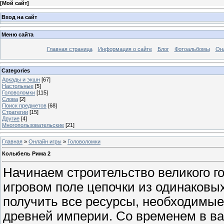
[
Мой сайт
]
Вход на сайт
Меню сайта
Главная страница
Информация о сайте
Блог
Фотоальбомы
Он
Categories
Аркады и экшн
[67]
Настольные
[5]
Головоломки
[115]
Слова
[2]
Поиск предметов
[68]
Стратегии
[15]
Другие
[4]
Многопользовательские
[21]
Главная
»
Онлайн игры
»
Головоломки
Колыбель Рима 2
Начинаем строительство великого г
игровом поле цепочки из одинаковы
получить все ресурсы, необходимые
древней империи. Со временем в ва