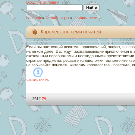
Вход
Регистрация
Главная
»
Онлайн игры
»
Головоломки
Королевство семи печатей
Если вы настоящий искатель приключений, значит, вы про
нелегком деле. Вас ждут захватывающие приключения в з
сказочными персонажами и неожиданными препятствиями.
скрытые предметы, решайте головоломки, выполняйте квес
не забывайте помогать жителям королевства - поверьте, он
Скачать для
PC
291
/
179