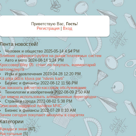
Приветствую Вас
,
Гость
!
Регистрация
|
Вход
Лента новостей!
Человек и общество 2025-05-14 4:54 PM
Влияние цифрового рубля на рынок платежных систем
Авто и мото 2024-08-14 1:24 PM
Кроссовер Wey 05: стоит ли покупать, комментарий
автоэксперта
Игры и развлечения 2023-04-28 12:20 PM
Kā pīķa dūzis kļuva par “nāves karti”
Бизнес и финансы 2022-08-12 11:56 PM
Как заказать расчетно-кассовое обслуживание
Технологии и изобретения 2022-08-09 2:50 AM
Где можно использовать алюминиевые перегородки
Страны и города 2022-08-02 5:38 PM
Описание надувной палатки МЧС
Бизнес и финансы 2022-07-28 0:10 AM
Зачем сегодня покупают аккаунты в соцсетях
Категории
Аркады и экшн
[67]
Настольные
[5]