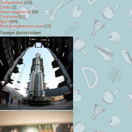
Головоломки
[115]
Слова
[2]
Поиск предметов
[68]
Стратегии
[15]
Другие
[4]
Многопользовательские
[21]
Разные фотографии