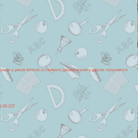
лучше у pesok-kirovsk.ru Намного дешевле чем у других получается
1-05-237