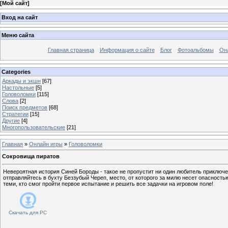
[
Мой сайт
]
Вход на сайт
Меню сайта
Главная страница
Информация о сайте
Блог
Фотоальбомы
Он
Categories
Аркады и экшн
[67]
Настольные
[5]
Головоломки
[115]
Слова
[2]
Поиск предметов
[68]
Стратегии
[15]
Другие
[4]
Многопользовательские
[21]
Главная
»
Онлайн игры
»
Головоломки
Сокровища пиратов
Невероятная история Синей Бороды - такое не пропустит ни один любитель приключ
отправляйтесь в бухту Беззубый Череп, место, от которого за милю несет опасностью
теми, кто смог пройти первое испытание и решить все задачки на игровом поле!
Скачать для
PC