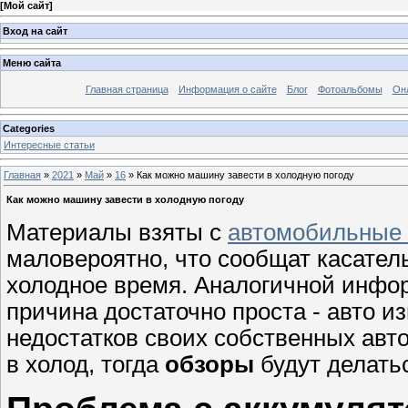
[
Мой сайт
]
Вход на сайт
Меню сайта
Главная страница
Информация о сайте
Блог
Фотоальбомы
Он
Categories
Интересные статьи
Главная
»
2021
»
Май
»
16
» Как можно машину завести в холодную погоду
Как можно машину завести в холодную погоду
Материалы взяты с
автомобильные 
маловероятно, что сообщат касатель
холодное время. Аналогичной инфо
причина достаточно проста - авто из
недостатков своих собственных авт
в холод, тогда
обзоры
будут делатьс