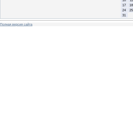
17
18
24
25
31
Полная версия сайта