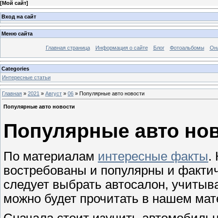
[
Мой сайт
]
Вход на сайт
Меню сайта
Главная страница
Информация о сайте
Блог
Фотоальбомы
Он
Categories
Интересные статьи
Главная
»
2021
»
Август
»
06
» Популярные авто новости
Популярные авто новости
Популярные авто но
По материалам
интересные факты
.
востребованы и популярны и фактиче
следует выбрать автосалон, учитыв
можно будет прочитать в нашем мат
Сначала стоит изучить автомобиль