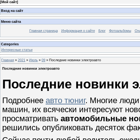
[
Мой сайт
]
Вход на сайт
Меню сайта
Главная страница
Информация о сайте
Блог
Фотоальбомы
Он
Categories
Интересные статьи
Главная
»
2021
»
Июль
»
09
» Последние новинки электроавто
Последние новинки электроавто
Последние новинки э
Подробнее
авто тюниг
. Многие люд
машин, их всячески интересуют нов
просматривать
автомобильные но
решились опубликовать десяток фак
Сейчас почти любой водитель ежедн