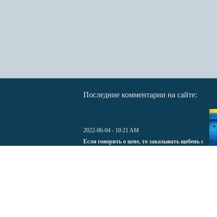
Последние комментарии на сайте:
2022-06-04 - 10:21 AM
Если говорить о цене, то заказывать щебень с
доставкой лучше у pesok-kirovsk.ru Намного
ht
дешевле чем у других получается
01
Все новости написаны журналистами сайта 1001facts.ru
источник информации, т.е активную ссылку
По вопросам сотрудничества и рекламы пишите на по