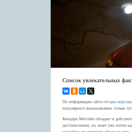
Интернет и PC
Интересные факты
Новости
Список увлекательных фак
По информации сайта
обзоры мерседе
популярного высказывания: только лу
Концерн Mercedes обладает в действи
достоинствами, их знает уже почти ка
подробно, то смотрите обзоры в сети,