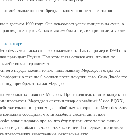
 автомобильные новости бренда и конечно описать несколько
еще в далеком 1909 году. Она показывает успех концерна на суше, в
е производитель разрабатывал автомобильные, авиационные, а кроме
 авто в мире
.
cedes сумели доказать свою надёжность. Так например в 1998 г., в
лян президент Грузии. При этом глава остался жив, причем по
задействовали гранатомет.
венного передвижения только лишь машину Мерседес и ездил без
Калифорния в течение 6 месяцев после покупки авто. Стив Джобс это
ашину, приобретая только Мерседес.
втомобильных новостях Mercedes. Производитель описал выпуск на
ым просветом. Мерседес выпустил тизер с новейшей Vision EQXX,
ействительности лучшим дальнобойным электро авто Mercedes. Хотя
 в компании сообщили, что автомобиль сможет двигаться
des заявил недавно про то, что будет делать авто только лишь с
уклон идет в область экологических систем. Во-первых, это поможет
же предоставлять качественные, безопасные авто.