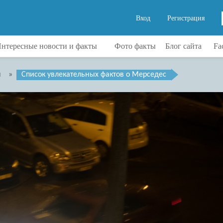
Вход
Регистрация
нтересные новости и факты
Фото факты
Блог сайта
Fa
и
»
Список увлекательных фактов о Мерседес