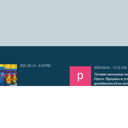
2021-02-13 - 4:19 PM
2020-04-01 - 11:31 AM
Лучшие натяжные по
Одессе. Продажа и ус
grandmaster.od.ua aer
tp://1001facts.ru/news/uslugi_reklamnogo_agentstva/2020-
potolok.com potolki-u
-05-237
0930606932
. Если вы хотите использовать текст или часть текста новости, то вам необходимо указат
чту
rusalex11@live.com