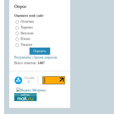
Опрос
Оцените мой сайт
Отлично
Хорошо
Неплохо
Плохо
Ужасно
Результаты
|
Архив опросов
Всего ответов:
1407
Онлайн:
5