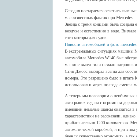
Сегодня постараемся осветить главные
малоизвестных фактов про Mercedes.
Звезда с тремя концами была создана 
воздухе и естественно в воде. Вначал
того моторы для судов.
Новости автомобилей и фото mercedes
В экстремальных ситуациях машины Mer
автомобиле Mercedes W140 был обстре
машине выпустили немало патронов и 
Стив Джобс выбирал всегда для собст
номера. Это разрешено было в штате 
использовал и через полгода сменял м
А теперь мы поговорим о необычных а
авто рынок седана с огромным дорожн
имеющей немалые шансы оказаться в д
характеристики не рассказали, однако
приблизительно 1200 километров. Merce
автоматической коробкой, и при этом 
бренду существенно экономить, а так 