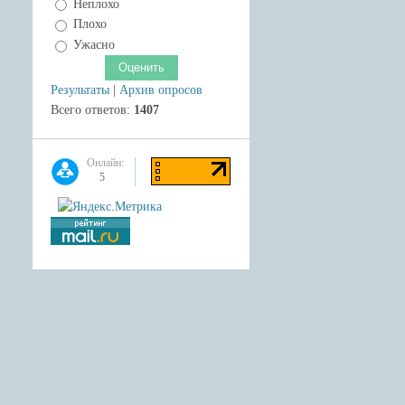
Неплохо
Плохо
Ужасно
Результаты
|
Архив опросов
Всего ответов:
1407
Онлайн:
5