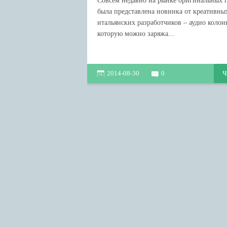
Совсем недавно на рынке оригинальных 
Интернет и PC
была представлена новинка от креативны
Интересные факты
итальянских разработчиков – аудио колонк
которую можно заряжа...
Новости
2014-08-30
0
Ч