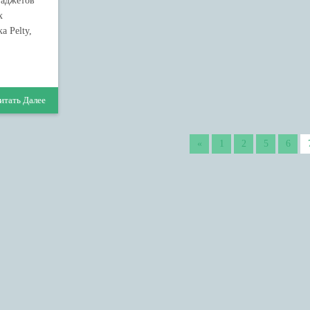
гаджетов
х
а Pelty,
итать Далее
«
1
2
5
6