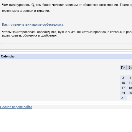
Чем ниже уровень IQ, тем более человек зависим от общественного мнения. Также 
склонные к агрессии и тирании.
Как привлечь внимание собеседника
Чтобы заинтересовать собеседника, нужно знать не хитрые правила, о которых и рас
ищем славы, обожания и одобрения.
Calendar
Пн
Вт
3
4
10
11
17
18
24
25
31
Полная версия сайта