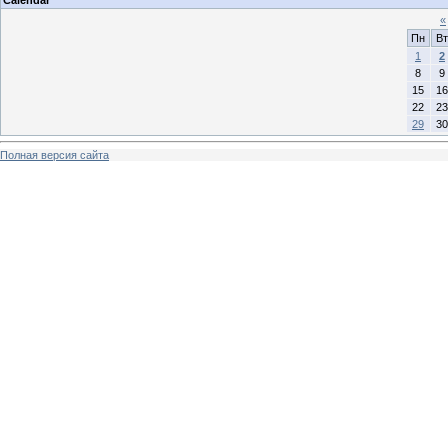
«
Пн
Вт
1
2
8
9
15
16
22
23
29
30
Полная версия сайта