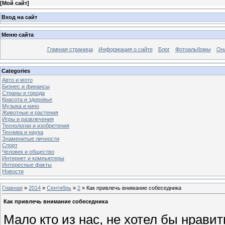
[
Мой сайт
]
Вход на сайт
Меню сайта
Главная страница
Информация о сайте
Блог
Фотоальбомы
Он
Categories
Авто и мото
Бизнес и финансы
Страны и города
Красота и здоровье
Музыка и кино
Животные и растения
Игры и развлечения
Технологии и изобретения
Техника и наука
Знаменитые личности
Спорт
Человек и общество
Интернет и компьютеры
Интересные факты
Новости
Главная
»
2014
»
Сентябрь
»
2
» Как привлечь внимание собеседника
Как привлечь внимание собеседника
Мало кто из нас, не хотел бы нрав