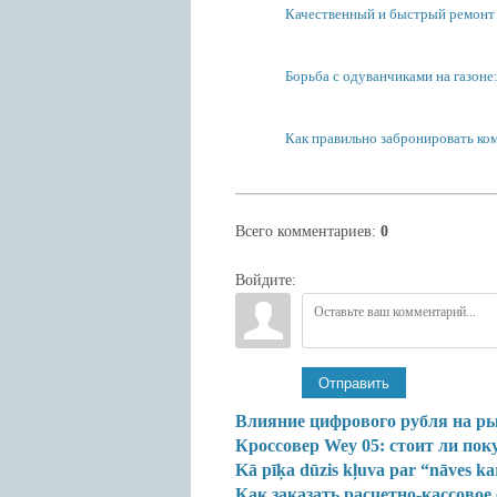
Качественный и быстрый ремонт 
Борьба с одуванчиками на газоне:.
Как правильно забронировать ком
Всего комментариев
:
0
Войдите:
Отправить
Влияние цифрового рубля на р
Кроссовер Wey 05: стоит ли пок
Kā pīķa dūzis kļuva par “nāves ka
Как заказать расчетно-кассовое