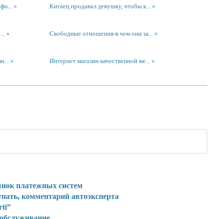
фо...
Китаец продавал девушку, чтобы к...
..
Свободные отношения-в чем они за...
н...
Интернет магазин качественной ме...
ынок платежных систем
упать, комментарий автоэксперта
rti”
 обслуживание