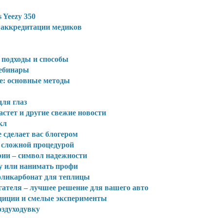
 Yeezy 350
 аккредитации медиков
 подходы и способы
вебинары
не: основные методы
ля глаз
стет и другие свежие новости
кл
 сделает вас блогером
 сложной процедурой
ии – символ надежности
у или нанимать профи
оликарбонат для теплицы
ателя – лучшее решение для вашего авто
диции и смелые эксперименты
здуходувку