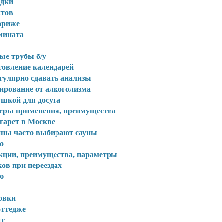
одки
ктов
Париже
мината
ые трубы б/у
товление календарей
егулярно сдавать анализы
ирование от алкоголизма
ушкой для досуга
сферы применения, преимущества
гарет в Москве
чины часто выбирают сауны
о
нкции, преимущества, параметры
ов при переездах
ю
овки
оттедже
ит