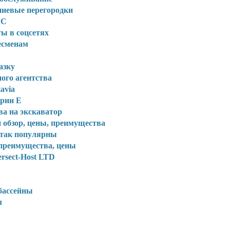
ниевые перегородки
ЧС
ты в соцсетях
есменам
азку
ого агентства
avia
ории Е
ва на экскаватор
 обзор, цены, преимущества
 так популярны
 преимущества, цены
rsect-Host LTD
 бассейны
л