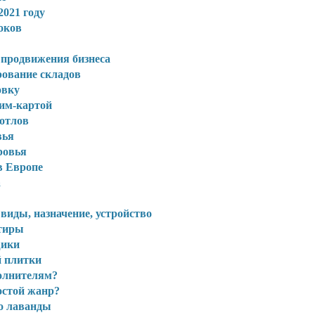
2021 году
оков
 продвижения бизнеса
рование складов
овку
сим-картой
котлов
вья
ровья
 Европе
а
иды, назначение, устройство
ртиры
щики
 плитки
олнителям?
остой жанр?
о лаванды