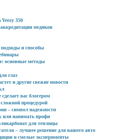
 Yeezy 350
 аккредитации медиков
 подходы и способы
вебинары
не: основные методы
ля глаз
стет и другие свежие новости
кл
 сделает вас блогером
 сложной процедурой
ии – символ надежности
у или нанимать профи
оликарбонат для теплицы
ателя – лучшее решение для вашего авто
диции и смелые эксперименты