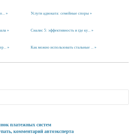
...
Услуги адвоката: семейные споры
нала
Сиалис 5: эффективность и где ку...
р...
Как можно использовать стальные ...
ынок платежных систем
упать, комментарий автоэксперта