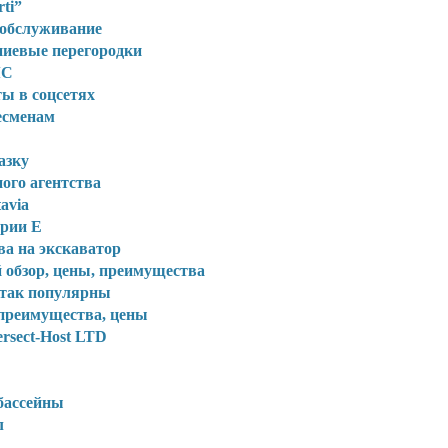
rti”
 обслуживание
ниевые перегородки
ЧС
ты в соцсетях
есменам
азку
ого агентства
avia
ории Е
ва на экскаватор
 обзор, цены, преимущества
 так популярны
 преимущества, цены
rsect-Host LTD
 бассейны
л