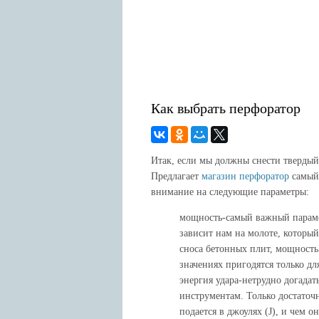
Интернет и PC
Интересные факты
Новости
Как выбрать перфоратор
Итак, если мы должны снести твердый
Предлагает
магазин перфоратор
самый 
внимание на следующие параметры:
мощность-самый важный парамет
зависит нам на молоте, который
сноса бетонных плит, мощност
значениях пригодятся только д
энергия удара-нетрудно догадат
инструментам. Только достаточ
подается в джоулях (J), и чем о