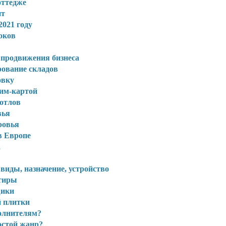
оттедже
ит
2021 году
оков
 продвижения бизнеса
рование складов
овку
сим-картой
котлов
вья
ровья
 Европе
а
иды, назначение, устройство
ртиры
щики
 плитки
олнителям?
остой жанр?