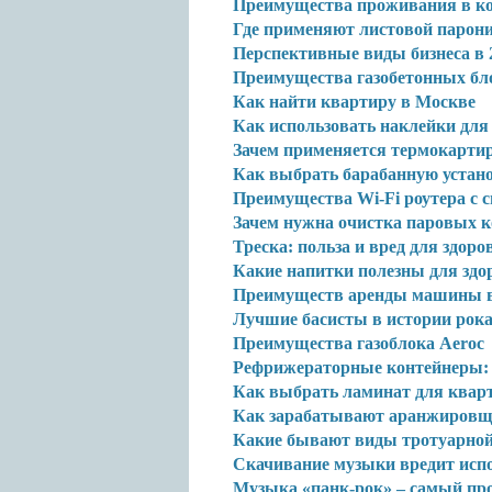
Преимущества проживания в к
Где применяют листовой парон
Перспективные виды бизнеса в 
Преимущества газобетонных бл
Как найти квартиру в Москве
Как использовать наклейки для
Зачем применяется термокарти
Как выбрать барабанную устан
Преимущества Wi-Fi роутера с 
Зачем нужна очистка паровых 
Треска: польза и вред для здоро
Какие напитки полезны для здо
Преимуществ аренды машины в
Лучшие басисты в истории рок
Преимущества газоблока Aeroc
Рефрижераторные контейнеры: в
Как выбрать ламинат для ква
Как зарабатывают аранжиров
Какие бывают виды тротуарной
Скачивание музыки вредит исп
Музыка «панк-рок» – самый пр