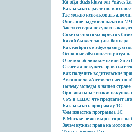
Kā pīķa dūzis kļuva par “nāves ka
Как заказать расчетно-кассовое
Где можно использовать алюми
Описание надувной палатки М
Зачем сегодня покупают аккаун
Советы опытных юристов бизн
Какой бывает защита бампера
Как выбрать возбуждающую см
Основные обязанности ритуальн
Отзывы об авиакомпании Smart
Стоит ли покупать права катег
Как получить водительские пра
Автошкола «Автовек»: честный
Почему мопеды в нашей стране
Оригинальные стики: покупка,
VPS в США: что предлагает Inte
Как заказать программу 1С
Чем известна программа 1С
В Москве резко вырос спрос на
Зачем нужны права на мотоцик
Туры к Новому Году