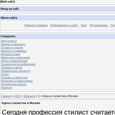
[
Мой сайт
]
Вход на сайт
Меню сайта
Главная страница
Информация о сайте
Блог
Фотоальбомы
Он
Categories
Авто и мото
Бизнес и финансы
Страны и города
Красота и здоровье
Музыка и кино
Животные и растения
Игры и развлечения
Технологии и изобретения
Техника и наука
Знаменитые личности
Спорт
Человек и общество
Интернет и компьютеры
Интересные факты
Новости
Главная
»
2021
»
Февраль
»
9
» Курсы стилистов в Москве
Курсы стилистов в Москве
Сегодня профессия стилист считает