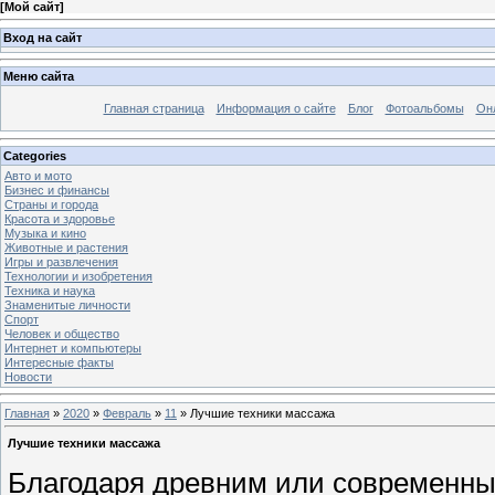
[
Мой сайт
]
Вход на сайт
Меню сайта
Главная страница
Информация о сайте
Блог
Фотоальбомы
Он
Categories
Авто и мото
Бизнес и финансы
Страны и города
Красота и здоровье
Музыка и кино
Животные и растения
Игры и развлечения
Технологии и изобретения
Техника и наука
Знаменитые личности
Спорт
Человек и общество
Интернет и компьютеры
Интересные факты
Новости
Главная
»
2020
»
Февраль
»
11
» Лучшие техники массажа
Лучшие техники массажа
Благодаря древним или современн