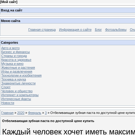
[
Мой сайт
]
Вход на сайт
Меню сайта
Главная страница
Информация о сайте
Блог
Фотоальбомы
Он
Categories
Авто и мото
Бизнес и финансы
Страны и города
Красота и здоровье
Музыка и кино
Животные и растения
Игры и развлечения
Технологии и изобретения
Техника и наука
Знаменитые личности
Спорт
Человек и общество
Интернет и компьютеры
Интересные факты
Новости
Главная
»
2020
»
Февраль
»
3
» Отбеливающая зубная паста по доступной цене купит
Отбеливающая зубная паста по доступной цене купить
Каждый человек хочет иметь максим