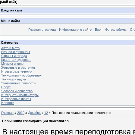
[
Мой сайт
]
Вход на сайт
Меню сайта
Главная страница
Информация о сайте
Блог
Фотоальбомы
Он
Categories
Авто и мото
Бизнес и финансы
Страны и города
Красота и здоровье
Музыка и кино
Животные и растения
Игры и развлечения
Технологии и изобретения
Техника и наука
Знаменитые личности
Спорт
Человек и общество
Интернет и компьютеры
Интересные факты
Новости
Главная
»
2019
»
Декабрь
»
12
» Повышение квалификации психологов
Повышение квалификации психологов
В настоящее время переподготовка 