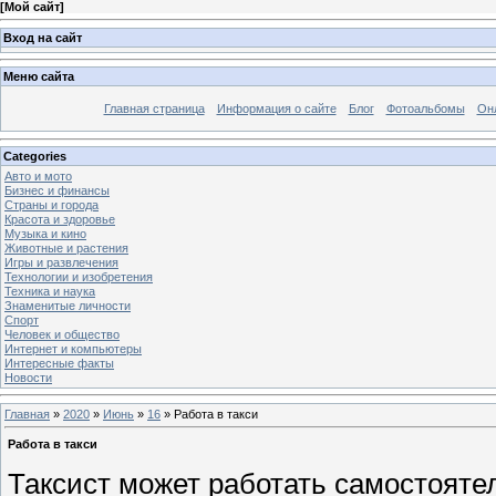
[
Мой сайт
]
Вход на сайт
Меню сайта
Главная страница
Информация о сайте
Блог
Фотоальбомы
Он
Categories
Авто и мото
Бизнес и финансы
Страны и города
Красота и здоровье
Музыка и кино
Животные и растения
Игры и развлечения
Технологии и изобретения
Техника и наука
Знаменитые личности
Спорт
Человек и общество
Интернет и компьютеры
Интересные факты
Новости
Главная
»
2020
»
Июнь
»
16
» Работа в такси
Работа в такси
Таксист может работать самостояте