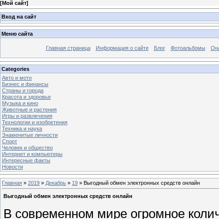
[
Мой сайт
]
Вход на сайт
Меню сайта
Главная страница
Информация о сайте
Блог
Фотоальбомы
Он
Categories
Авто и мото
Бизнес и финансы
Страны и города
Красота и здоровье
Музыка и кино
Животные и растения
Игры и развлечения
Технологии и изобретения
Техника и наука
Знаменитые личности
Спорт
Человек и общество
Интернет и компьютеры
Интересные факты
Новости
Главная
»
2019
»
Декабрь
»
19
» Выгодный обмен электронных средств онлайн
Выгодный обмен электронных средств онлайн
В современном мире огромное коли