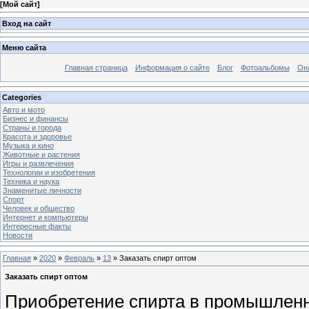
[
Мой сайт
]
Вход на сайт
Меню сайта
Главная страница
Информация о сайте
Блог
Фотоальбомы
Он
Categories
Авто и мото
Бизнес и финансы
Страны и города
Красота и здоровье
Музыка и кино
Животные и растения
Игры и развлечения
Технологии и изобретения
Техника и наука
Знаменитые личности
Спорт
Человек и общество
Интернет и компьютеры
Интересные факты
Новости
Главная
»
2020
»
Февраль
»
13
» Заказать спирт оптом
Заказать спирт оптом
Приобретение спирта в промышленн