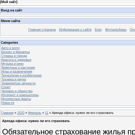
[
Мой сайт
]
Вход на сайт
Меню сайта
Главная страница
Информация о сайте
Блог
Фотоальбомы
Он
Categories
Авто и мото
Бизнес и финансы
Страны и города
Красота и здоровье
Музыка и кино
Животные и растения
Игры и развлечения
Технологии и изобретения
Техника и наука
Знаменитые личности
Спорт
Человек и общество
Интернет и компьютеры
Интересные факты
Новости
Главная
»
2020
»
Февраль
»
11
» Аренда офиса: нужно ли его страховать
Аренда офиса: нужно ли его страховать
Обязательное страхование жилья п